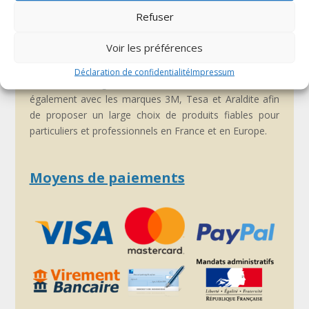
Refuser
Assembler-coller, du groupe By-Pixcl, est spécialisé
dans les solutions d’assemblage : fixations VELCRO®,
Voir les préférences
adhésifs, colles et accessoires pour la décoration, le
bricolage et l’industrie.
Déclaration de confidentialité
Impressum
Fournisseur agréé VELCRO®, nous travaillons
également avec les marques 3M, Tesa et Araldite afin
de proposer un large choix de produits fiables pour
particuliers et professionnels en France et en Europe.
Moyens de paiements