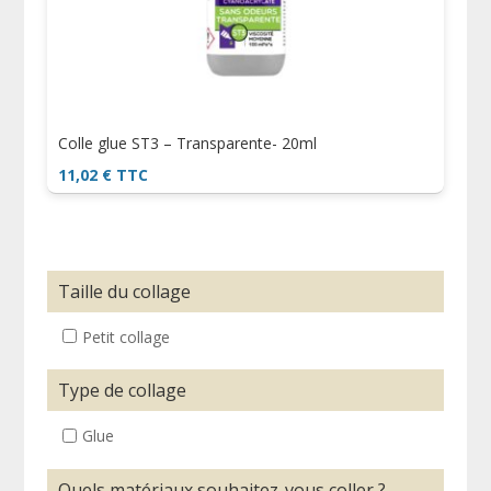
Colle glue ST3 – Transparente- 20ml
11,02
€
TTC
Taille du collage
Petit collage
Type de collage
Glue
Quels matériaux souhaitez-vous coller ?