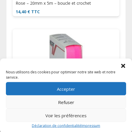
Rose – 20mm x 5m – boucle et crochet
14,40
€
TTC
Nous utilisons des cookies pour optimiser notre site web et notre
service.
Accepter
Refuser
Voir les préférences
Auto-agrippant à coudre de marque VELCRO® –
rose fluo – 20mm x 5m – boucle et crochet
Déclaration de confidentialité
Impressum