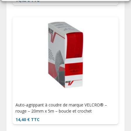
14,40
€
TTC
Auto-agrippant à coudre de marque VELCRO® –
rouge – 20mm x 5m – boucle et crochet
14,40
€
TTC