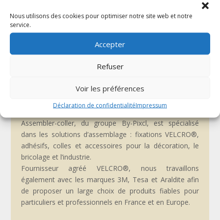
Nous utilisons des cookies pour optimiser notre site web et notre
Adhésif
service.
Standard
Accepter
Refuser
Voir les préférences
Qui sommes-nous ?
Déclaration de confidentialité
Impressum
Assembler-coller, du groupe By-Pixcl, est spécialisé
dans les solutions d’assemblage : fixations VELCRO®,
adhésifs, colles et accessoires pour la décoration, le
bricolage et l’industrie.
Fournisseur agréé VELCRO®, nous travaillons
également avec les marques 3M, Tesa et Araldite afin
de proposer un large choix de produits fiables pour
particuliers et professionnels en France et en Europe.