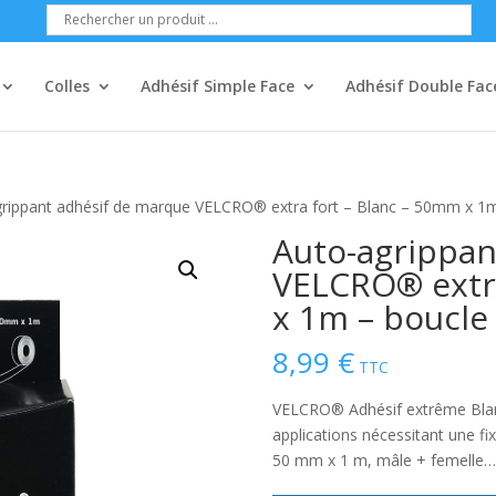
Colles
Adhésif Simple Face
Adhésif Double Fac
rippant adhésif de marque VELCRO® extra fort – Blanc – 50mm x 1m 
Auto-agrippan
VELCRO® extra
x 1m – boucle 
8,99
€
TTC
VELCRO® Adhésif extrême Blanc 
applications nécessitant une f
50 mm x 1 m, mâle + femelle…