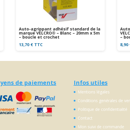
Auto-agrippant adhésif standard de la
Auto
marque VELCRO® – Blanc – 20mm x 5m
VELC
– boucle et crochet
– bo
13,70
€
TTC
8,90
yens de paiements
Infos utiles
Mentions légales
Conditions genérales de ve
Politique de confidentialité
Contact
Mon suivi de commande