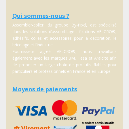
Qui sommes-nous ?
Assembler-coller, du groupe By-Pixcl, est spécialisé
dans les solutions d’assemblage : fixations VELCRO®,
adhésifs, colles et accessoires pour la décoration, le
bricolage et l’industrie.
Fournisseur agréé VELCRO®, nous travaillons
également avec les marques 3M, Tesa et Araldite afin
de proposer un large choix de produits fiables pour
particuliers et professionnels en France et en Europe.
Moyens de paiements