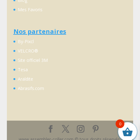
Blog
Mes Favoris
Nos partenaires
By-Pixcl
VELCRO®
Site officiel 3M
Tesa
Araldite
Abrasifs.com
0
www.assembler-coller.com © tous droits réservés.