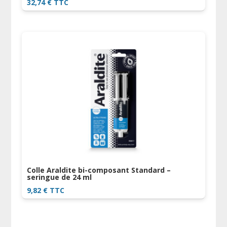
32,74
€
TTC
Colle Araldite bi-composant Standard –
seringue de 24 ml
9,82
€
TTC