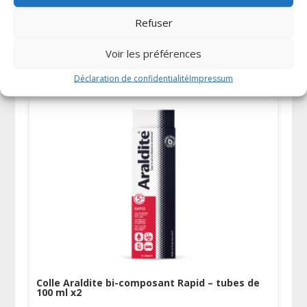
Refuser
Colle Araldite bi-composant Rapid – seringue
de 24 ml
Voir les préférences
11,21
€
TTC
Déclaration de confidentialité
Impressum
Colle Araldite bi-composant Rapid – tubes de
100 ml x2