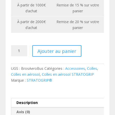
À partir de 1000€
Remise de 15 % sur votre
d’achat
panier
À partir de 2000€
Remise de 20 % sur votre
d’achat
panier
quantité
Ajouter au panier
de
Brosse
nettoyage
UGS :
BrosAeroBus
Catégories :
Accessoires
,
Colles
,
buse
Colles en aérosol
,
Colles en aérosol STRATOGRIP
Marque :
STRATOGRIP®
Description
Avis (0)