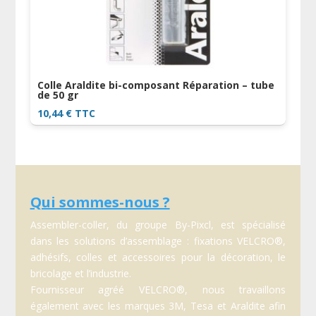
Colle Araldite bi-composant Réparation – tube
de 50 gr
10,44
€
TTC
Qui sommes-nous ?
Assembler-coller, du groupe By-Pixcl, est spécialisé
dans les solutions d’assemblage : fixations VELCRO®,
adhésifs, colles et accessoires pour la décoration, le
bricolage et l’industrie.
Fournisseur agréé VELCRO®, nous travaillons
également avec les marques 3M, Tesa et Araldite afin