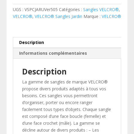
ONE-
UGS :
VSPCJARUVer505
Catégories :
Sangles VELCRO®
,
WRAP®
VELCRO®
,
VELCRO® Sangles Jardin
Marque :
VELCRO®
de
marque
VELCRO®
en
Description
ruban
Informations complémentaires
pour
jardin
-
Description
Vert
La gamme de sangles de marque VELCRO®
-
propose divers produits adaptés à tous vos
50mm
besoins. Ces sangles vous permettront
x
d’organiser, porter ou encore ranger
5m
facilement tous types d’objets. Chaque sangle
est composé d’une face boucle (femelle) et
d’une face crochet (mâle). La gamme se
décline autour de divers produits : – Les