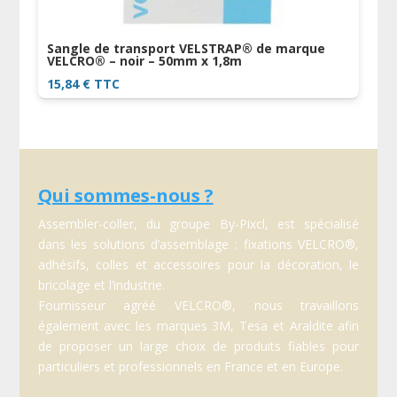
Sangle de transport VELSTRAP® de marque
VELCRO® – noir – 50mm x 1,8m
15,84
€
TTC
Qui sommes-nous ?
Assembler-coller, du groupe By-Pixcl, est spécialisé
dans les solutions d’assemblage : fixations VELCRO®,
adhésifs, colles et accessoires pour la décoration, le
bricolage et l’industrie.
Fournisseur agréé VELCRO®, nous travaillons
également avec les marques 3M, Tesa et Araldite afin
de proposer un large choix de produits fiables pour
particuliers et professionnels en France et en Europe.