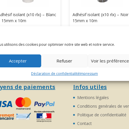
dhésif isolant (x10 rlx) – Blanc
Adhésif isolant (x10 rlx) – Noir
– 15mm x 10m
15mm x 10m
7,14
€
TTC
4,36
€
TTC
s utilisons des cookies pour optimiser notre site web et notre service.
Accepter
Refuser
Voir les préférenc
Déclaration de confidentialité
Impressum
yens de paiements
Infos utiles
Mentions légales
Conditions genérales de ve
Politique de confidentialité
Contact