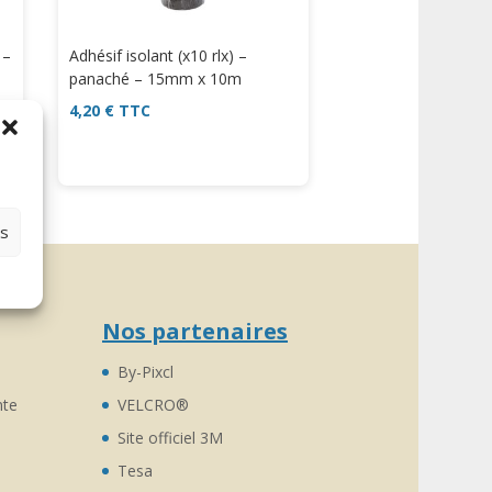
 –
Adhésif isolant (x10 rlx) –
panaché – 15mm x 10m
4,20
€
TTC
es
Nos partenaires
By-Pixcl
nte
VELCRO®
Site officiel 3M
Tesa