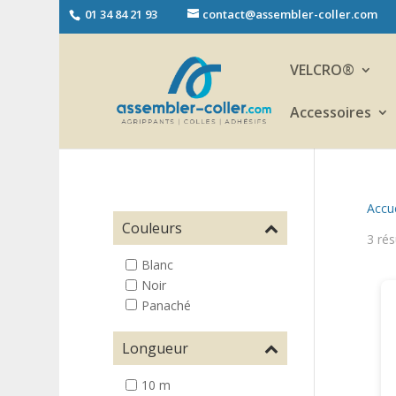
01 34 84 21 93
contact@assembler-coller.com
VELCRO®
Accessoires
Accue
Couleurs
3 rés
Blanc
Noir
Panaché
Longueur
10 m