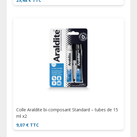
29,48
€
TTC
Colle Araldite bi-composant Standard – tubes de 15
ml x2
9,07
€
TTC