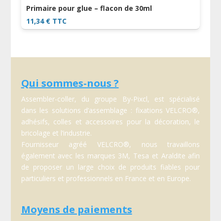
Primaire pour glue – flacon de 30ml
11,34
€
TTC
Qui sommes-nous ?
Assembler-coller, du groupe By-Pixcl, est spécialisé
dans les solutions d’assemblage : fixations VELCRO®,
adhésifs, colles et accessoires pour la décoration, le
bricolage et l’industrie.
Fournisseur agréé VELCRO®, nous travaillons
également avec les marques 3M, Tesa et Araldite afin
de proposer un large choix de produits fiables pour
particuliers et professionnels en France et en Europe.
Moyens de paiements