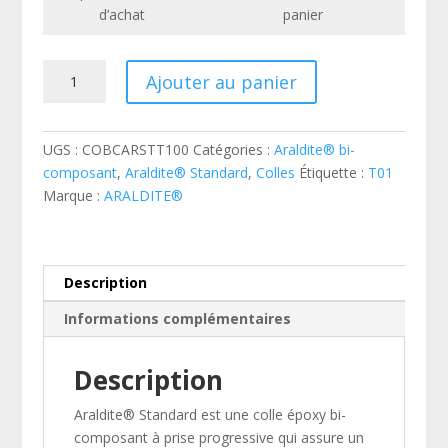
d’achat
panier
quantité
Ajouter au panier
de
Colle
Araldite
UGS :
COBCARSTT100
Catégories :
Araldite® bi-
bi-
composant
,
Araldite® Standard
,
Colles
Étiquette :
T01
composant
Marque :
ARALDITE®
Standard
-
tubes
de
Description
100
Informations complémentaires
ml
x2
Description
Araldite® Standard est une colle époxy bi-
composant à prise progressive qui assure un