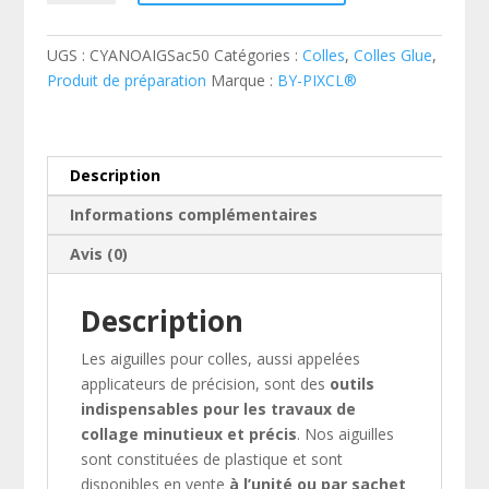
Aiguille
pour
UGS :
CYANOAIGSac50
Catégories :
Colles
,
Colles Glue
,
colle
Produit de préparation
Marque :
BY-PIXCL®
glue
-
x50
Description
Informations complémentaires
Avis (0)
Description
Les aiguilles pour colles, aussi appelées
applicateurs de précision, sont des
outils
indispensables pour les travaux de
collage minutieux et précis
. Nos aiguilles
sont constituées de plastique et sont
disponibles en vente
à l’unité ou par sachet