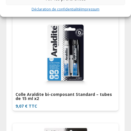
Produits similaires
Déclaration de confidentialité
Impressum
Colle Araldite bi-composant Standard – tubes
de 15 ml x2
9,07
€
TTC