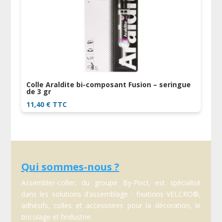
Colle Araldite bi-composant Fusion – seringue
de 3 gr
11,40
€
TTC
Qui sommes-nous ?
Assembler-coller, du groupe By-Pixcl, est spécialisé
dans les solutions d’assemblage : fixations VELCRO®,
adhésifs, colles et accessoires pour la décoration, le
bricolage et l’industrie.