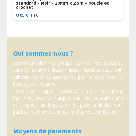
standard – Noir – 20mm x 2,5m – boucle et
crochet
8,05
€
TTC
Qui sommes-nous ?
Assembler-coller, du groupe By-Pixcl, est spécialisé
dans les solutions d’assemblage : fixations VELCRO®,
adhésifs, colles et accessoires pour la décoration, le
bricolage et l’industrie.
Fournisseur agréé VELCRO®, nous travaillons
également avec les marques 3M, Tesa et Araldite afin
de proposer un large choix de produits fiables pour
particuliers et professionnels en France et en Europe.
Moyens de paiements