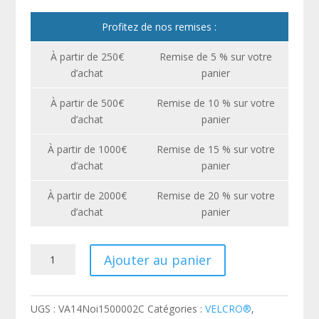
Profitez de nos remises :
À partir de 250€
Remise de 5 % sur votre
d’achat
panier
À partir de 500€
Remise de 10 % sur votre
d’achat
panier
À partir de 1000€
Remise de 15 % sur votre
d’achat
panier
À partir de 2000€
Remise de 20 % sur votre
d’achat
panier
quantité
Ajouter au panier
de
Auto-
agrippant
UGS :
VA14Noi1500002C
Catégories :
VELCRO®
,
adhésif