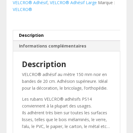
VELCRO® Adhésif
,
VELCRO® Adhésif Large
Marque :
standard
VELCRO®
de
marque
VELCRO®
-
Description
Noir
Informations complémentaires
-
150mm
x
Description
0,2
VELCRO® adhésif au mètre 150 mm noir en
m
bandes de 20 cm. Adhésion supérieure. Idéal
-
pour la décoration, le bricolage, l’orthopédie.
crochet
Les rubans VELCRO® adhésifs PS14
conviennent à la plupart des usages.
Ils adhèrent très bien sur toutes les surfaces
lisses, telles que le bois mélaminés, le verre,
l’alu, le PVC, le papier, le carton, le métal etc…