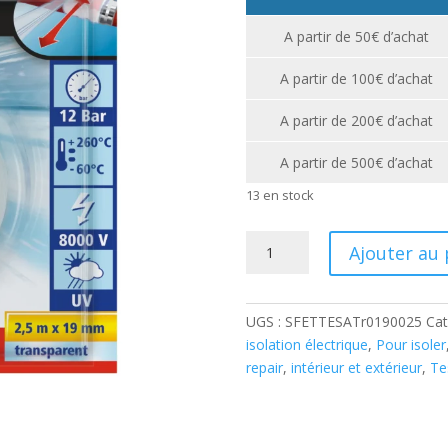
A partir de 50€ d’achat
A partir de 100€ d’achat
A partir de 200€ d’achat
A partir de 500€ d’achat
13 en stock
quantité
Ajouter au 
de
Joint
Auto-
UGS :
SFETTESATr0190025
Cat
amalgamant
isolation électrique
,
Pour isoler
tesa®
repair
,
intérieur et extérieur
,
Te
-
transparent
-