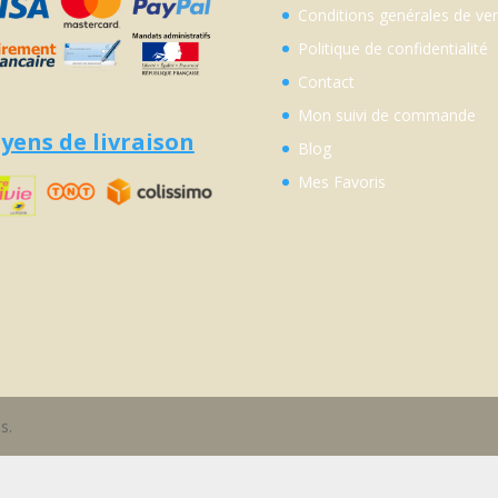
Conditions genérales de ve
Politique de confidentialité
Contact
Mon suivi de commande
yens de livraison
Blog
Mes Favoris
s.