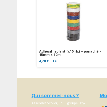
Adhésif isolant (x10 rlx) – panaché –
15mm x 10m
4,20
€
TTC
Qui sommes-nous ?
Mo
Assembler-coller, du groupe By-