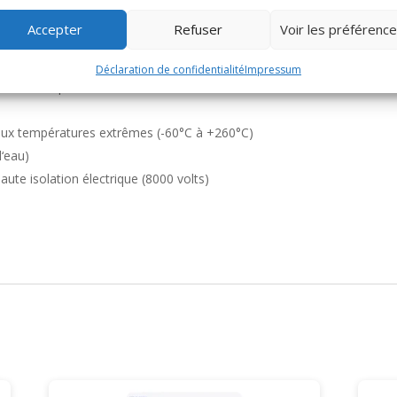
an de réparation souple, résistant et auto-amalgamant pour l’étanché
Accepter
Refuser
Voir les préférenc
Déclaration de confidentialité
Impressum
tes ou temporaires
t aux températures extrêmes (-60°C à +260°C)
l‘eau)
te isolation électrique (8000 volts)