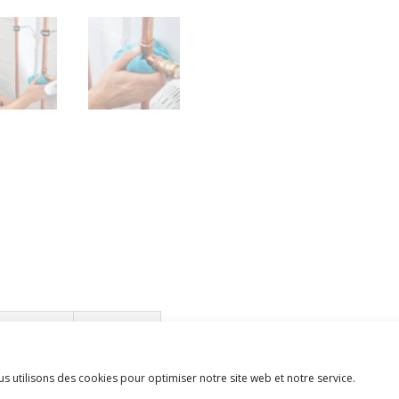
19mm
x
2,5m
entaires
Avis (0)
s utilisons des cookies pour optimiser notre site web et notre service.