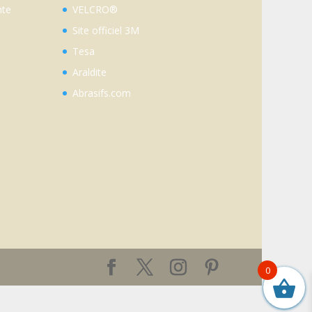
nte
VELCRO®
Site officiel 3M
Tesa
Araldite
Abrasifs.com
0