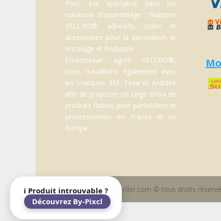
Pixcl, est spécialisé dans les
solutions d’assemblage : fixations
VELCRO®, adhésifs, colles et
accessoires pour la décoration, le
bricolage et l’industrie.
Fournisseur agréé VELCRO®,
Mo
nous travaillons également avec
les marques 3M, Tesa et Araldite
afin de proposer un large choix de
produits fiables pour particuliers et
professionnels en France et en
Europe.
www.assembler-coller.com © tous droits réservé
ℹ️ Produit introuvable ?
Découvrez By-Pixcl