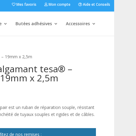
Mes favoris
Mon compte
Aide et Conseils
e
Butées adhésives
Accessoires
t – 19mm x 2,5m
algamant tesa® –
– 19mm x 2,5m
ir est un ruban de réparation souple, résistant
héité de tuyaux souples et rigides et de câbles.
fitez de nos remises :