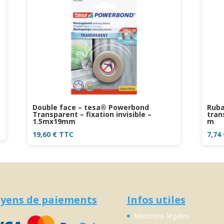
Double face – tesa® Powerbond
Ruba
Transparent – fixation invisible –
tran
1.5mx19mm
m
19,60
€
TTC
7,74
yens de paiements
Infos utiles
Mentions légales