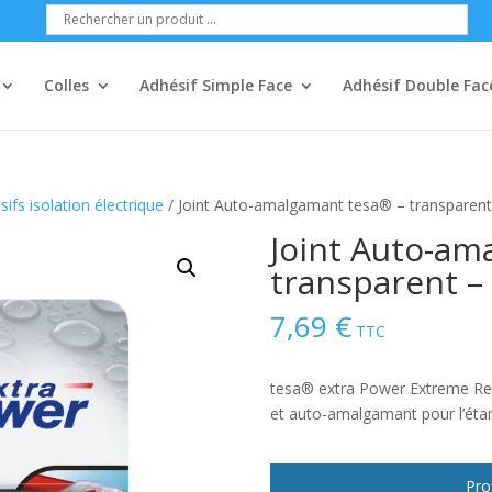
Colles
Adhésif Simple Face
Adhésif Double Fac
ifs isolation électrique
/ Joint Auto-amalgamant tesa® – transparen
Joint Auto-am
transparent 
7,69
€
TTC
tesa® extra Power Extreme Repa
et auto-amalgamant pour l’étanc
Pro