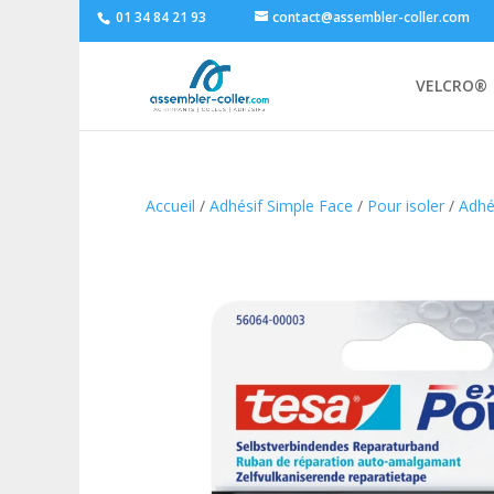
01 34 84 21 93
contact@assembler-coller.com
VELCRO®
Accueil
/
Adhésif Simple Face
/
Pour isoler
/
Adhés