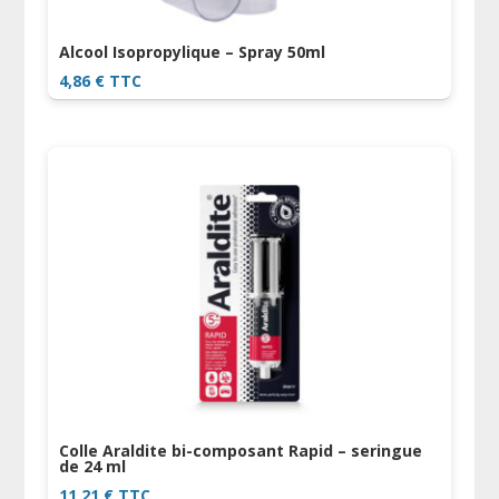
Alcool Isopropylique – Spray 50ml
4,86
€
TTC
Colle Araldite bi-composant Rapid – seringue
de 24 ml
11,21
€
TTC