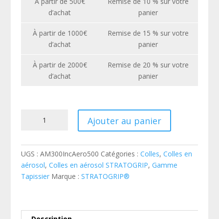
À partir de 500€
Remise de 10 % sur votre
d’achat
panier
À partir de 1000€
Remise de 15 % sur votre
d’achat
panier
À partir de 2000€
Remise de 20 % sur votre
d’achat
panier
quantité
Ajouter au panier
de
Colle
STRATOGRIP
UGS :
AM300IncAero500
Catégories :
Colles
,
Colles en
M300
aérosol
,
Colles en aérosol STRATOGRIP
,
Gamme
-
Tapissier
Marque :
STRATOGRIP®
Aérosol
500ML-
Spéciale
Mousse
Description