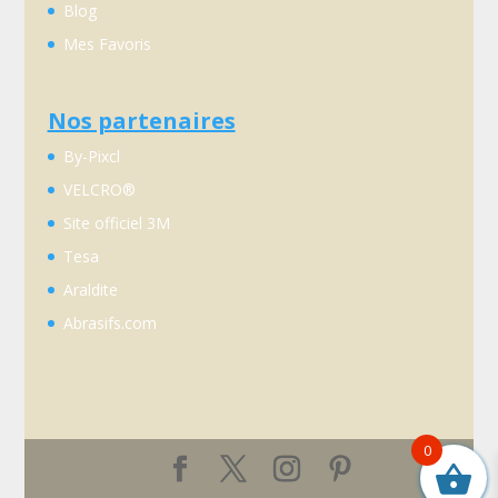
Blog
Mes Favoris
Nos partenaires
By-Pixcl
VELCRO®
Site officiel 3M
Tesa
Araldite
Abrasifs.com
0