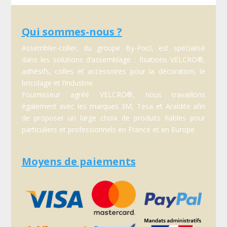
Qui sommes-nous ?
Assembler-coller, du groupe By-Pixcl, est spécialisé
dans les solutions d’assemblage : fixations VELCRO®,
adhésifs, colles et accessoires pour la décoration, le
bricolage et l’industrie.
Fournisseur agréé VELCRO®, nous travaillons
également avec les marques 3M, Tesa et Araldite afin
de proposer un large choix de produits fiables pour
particuliers et professionnels en France et en Europe.
Moyens de paiements