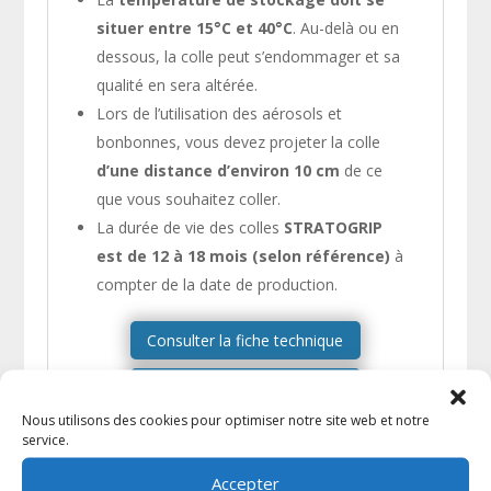
situer entre 15°C et 40°C
. Au-delà ou en
dessous, la colle peut s’endommager et sa
qualité en sera altérée.
Lors de l’utilisation des aérosols et
bonbonnes, vous devez projeter la colle
d’une distance d’environ 10 cm
de ce
que vous souhaitez coller.
La durée de vie des colles
STRATOGRIP
est de 12 à 18 mois (selon référence)
à
compter de la date de production.
Consulter la fiche technique
Consulter la fiche de sécurité
Nous utilisons des cookies pour optimiser notre site web et notre
service.
Comment projeter la colle
Accepter
STRATOGRIP correctement