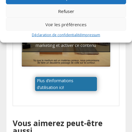
?
Refuser
Voir les préférences
Déclaration de confidentialité
Impressum
Cliquez pour accepter les cookies
marketing et activer ce contenu
Plus d’informations
d’utilisation ici!
Vous aimerez peut-être
aussi…