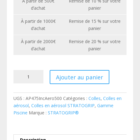
À partir de 500€
Remise de 10 % sur votre
d’achat
panier
À partir de 1000€
Remise de 15 % sur votre
d’achat
panier
À partir de 2000€
Remise de 20 % sur votre
d’achat
panier
quantité
Ajouter au panier
de
Colle
STRATOGRIP
UGS :
AP475IncAero500
Catégories :
Colles
,
Colles en
P475
aérosol
,
Colles en aérosol STRATOGRIP
,
Gamme
-
Piscine
Marque :
STRATOGRIP®
Aérosol
500ML
-
Idéale
Description