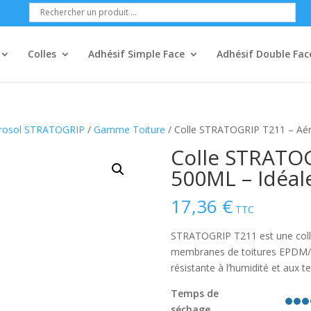
Colles
Adhésif Simple Face
Adhésif Double Fac
érosol STRATOGRIP
/
Gamme Toiture
/ Colle STRATOGRIP T211 – Aéro
Colle STRATOG
500ML – Idéal
17,36
€
TTC
STRATOGRIP T211 est une colle 
membranes de toitures EPDM/T
résistante à l’humidité et aux 
Temps de
séchage