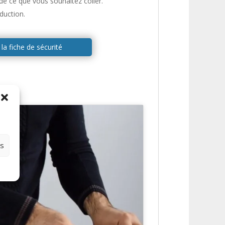
de ce que vous souhaitez coller.
duction.
la fiche de sécurité
es