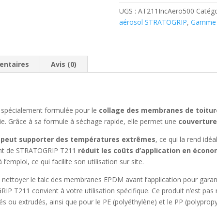
STRATOGRIP
UGS :
AT211IncAero500
Catégo
T211
aérosol STRATOGRIP
,
Gamme 
-
Aérosol
500ML
-
entaires
Avis (0)
Idéale
pour
toitures
spécialement formulée pour le
collage des membranes de toitu
erie. Grâce à sa formule à séchage rapide, elle permet une
couverture 
et peut supporter des températures extrêmes
, ce qui la rend idé
vant de STRATOGRIP T211
réduit les coûts d’application en écon
emploi, ce qui facilite son utilisation sur site.
e nettoyer le talc des membranes EPDM avant l’application pour garant
P T211 convient à votre utilisation spécifique. Ce produit n’est pas 
és ou extrudés, ainsi que pour le PE (polyéthylène) et le PP (polypropy