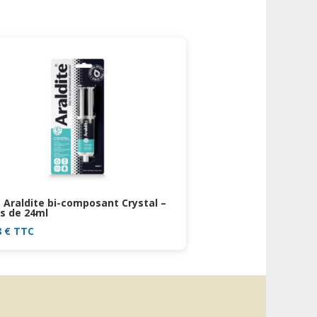
e Araldite bi-composant Crystal –
s de 24ml
8
€
TTC