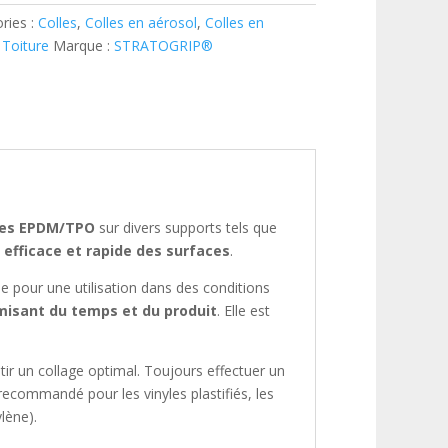
ries :
Colles
,
Colles en aérosol
,
Colles en
Toiture
Marque :
STRATOGRIP®
res EPDM/TPO
sur divers supports tels que
efficace et rapide des surfaces
.
ale pour une utilisation dans des conditions
omisant du temps et du produit
. Elle est
ir un collage optimal. Toujours effectuer un
recommandé pour les vinyles plastifiés, les
lène).