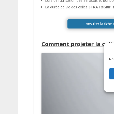
Lors de l’utilisation des aérosols et bonb
La durée de vie des colles
STRATOGRIP es
Consulter la fiche
Comment projeter la col
Nou