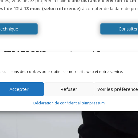
onnes, vous devez projeter la colle
d’une distance d’environ 10 cm
t de 12 à 18 mois (selon référence)
à compter de la date de pro
 technique
Consulter 
le STRATOGRIP correctement ?
s utilisons des cookies pour optimiser notre site web et notre service.
Accepter
Refuser
Voir les préférenc
Déclaration de confidentialité
Impressum