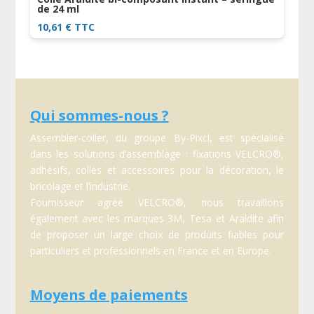
de 24 ml
10,61
€
TTC
Qui sommes-nous ?
Assembler-coller, du groupe By-Pixcl, est spécialisé
dans les solutions d’assemblage : fixations VELCRO®,
adhésifs, colles et accessoires pour la décoration, le
bricolage et l’industrie.
Fournisseur agréé VELCRO®, nous travaillons
également avec les marques 3M, Tesa et Araldite afin
de proposer un large choix de produits fiables pour
particuliers et professionnels en France et en Europe.
Moyens de paiements