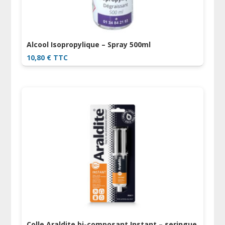
Alcool Isopropylique – Spray 500ml
10,80
€
TTC
Colle Araldite bi-composant Instant – seringue