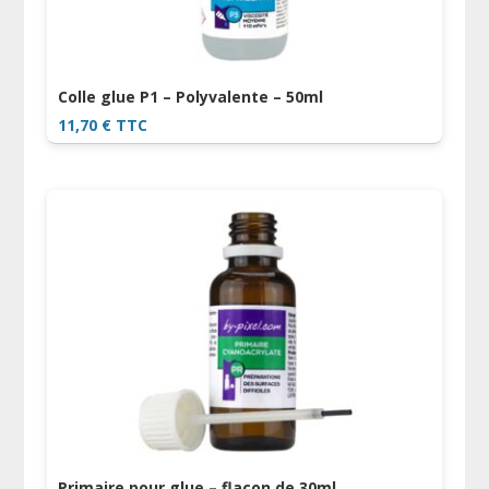
Colle glue P1 – Polyvalente – 50ml
11,70
€
TTC
Primaire pour glue – flacon de 30ml