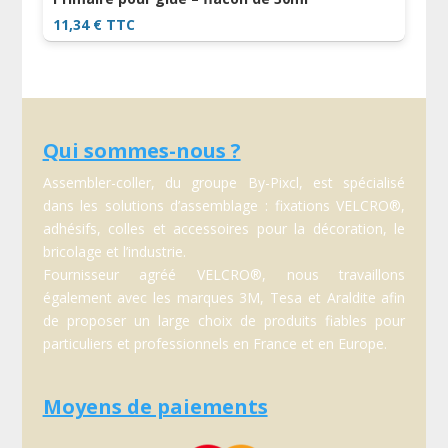
11,34
€
TTC
Qui sommes-nous ?
Assembler-coller, du groupe By-Pixcl, est spécialisé
dans les solutions d’assemblage : fixations VELCRO®,
adhésifs, colles et accessoires pour la décoration, le
bricolage et l’industrie.
Fournisseur agréé VELCRO®, nous travaillons
également avec les marques 3M, Tesa et Araldite afin
de proposer un large choix de produits fiables pour
particuliers et professionnels en France et en Europe.
Moyens de paiements